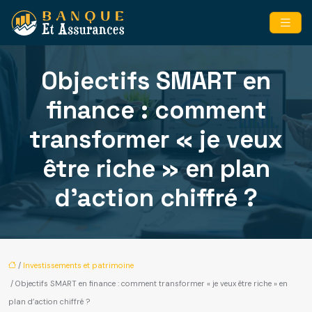
Objectifs SMART en
finance : comment
transformer « je veux
être riche » en plan
d’action chiffré ?
/
Investissements et patrimoine
/ Objectifs SMART en finance : comment transformer « je veux être riche » en
plan d’action chiffré ?