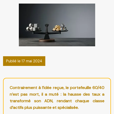
Publié le 17 mai 2024
Contrairement à l’idée reçue, le portefeuille 60/40
n’est pas mort, il a muté : la hausse des taux a
transformé son ADN, rendant chaque classe
d’actifs plus puissante et spécialisée.