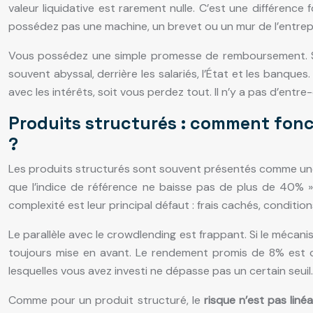
valeur liquidative est rarement nulle. C’est une différenc
possédez pas une machine, un brevet ou un mur de l’entrep
Vous possédez une simple promesse de remboursement. Si l’
souvent abyssal, derrière les salariés, l’État et les banque
avec les intérêts, soit vous perdez tout. Il n’y a pas d’ent
Produits structurés : comment fonct
?
Les produits structurés sont souvent présentés comme une s
que l’indice de référence ne baisse pas de plus de 40% ».
complexité est leur principal défaut : frais cachés, condit
Le parallèle avec le crowdlending est frappant. Si le mécan
toujours mise en avant. Le rendement promis de 8% est co
lesquelles vous avez investi ne dépasse pas un certain seuil.
Comme pour un produit structuré, le
risque n’est pas linéa