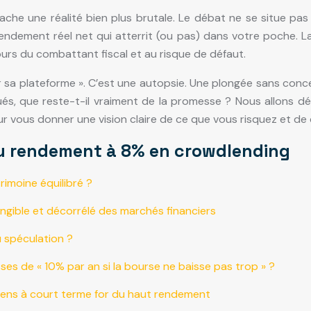
e une réalité bien plus brutale. Le débat ne se situe pas e
rendement réel net qui atterrit (ou pas) dans votre poche. La
rs du combattant fiscal et au risque de défaut.
sir sa plateforme ». C’est une autopsie. Une plongée sans co
pliqués, que reste-t-il vraiment de la promesse ? Nous allons
pour vous donner une vision claire de ce que vous risquez et 
du rendement à 8% en crowdlending
rimoine équilibré ?
ngible et décorrélé des marchés financiers
u spéculation ?
es de « 10% par an si la bourse ne baisse pas trop » ?
iens à court terme for du haut rendement