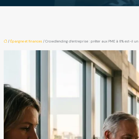
/
Épargne et finances
/ Crowdlending d’entreprise : prêter aux PME à 8% est-il