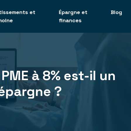
tissements et
Épargne et
Blog
moine
finances
 PME à 8% est-il un
épargne ?