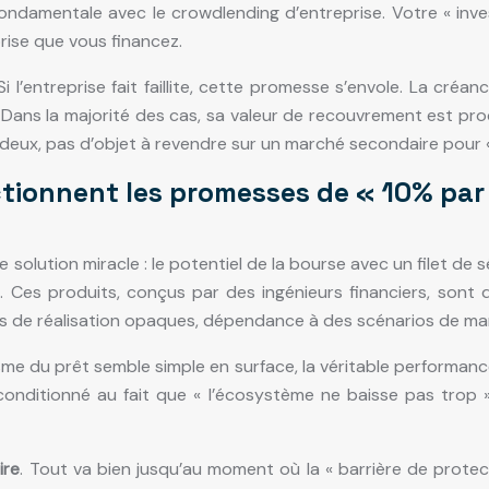
e fondamentale avec le crowdlending d’entreprise. Votre « inv
rise que vous financez.
entreprise fait faillite, cette promesse s’envole. La créan
s. Dans la majorité des cas, sa valeur de recouvrement est pr
re-deux, pas d’objet à revendre sur un marché secondaire pour 
ionnent les promesses de « 10% par a
olution miracle : le potentiel de la bourse avec un filet de 
 Ces produits, conçus par des ingénieurs financiers, sont 
ions de réalisation opaques, dépendance à des scénarios de ma
isme du prêt semble simple en surface, la véritable performanc
nditionné au fait que « l’écosystème ne baisse pas trop »
ire
. Tout va bien jusqu’au moment où la « barrière de protect