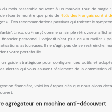
in du mois ressemble souvent à un mauvais tour de magie : l
 étude récente montre que près de
45% des Français sont à d
budget »… Des recommandations passives qui traitent le symptôm
nkin’, Linxo, ou Finary) comme un simple rétroviseur affichant
financier personnel. L’objectif n’est plus de « surveiller »
isations astucieuses. Il ne s’agit pas de se restreindre, ma
ident votre portefeuille.
est un guide stratégique pour configurer ces outils et ado
s alertes qui vous sauvent réellement de la commission d’i
estion financière, voici les étapes clés que nous allons déta
ouvert.
re agrégateur en machine anti-découvert