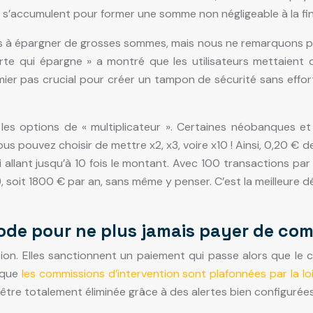
s’accumulent pour former une somme non négligeable à la fin
ns à épargner de grosses sommes, mais nous ne remarquons pas 
arte qui épargne » a montré que les utilisateurs mettaie
r pas crucial pour créer un tampon de sécurité sans effort.
 les options de « multiplicateur ». Certaines néobanques et 
vous pouvez choisir de mettre x2, x3, voire x10 ! Ainsi, 0,20 €
i allant jusqu’à 10 fois le montant. Avec 100 transactions pa
 soit 1800 € par an, sans même y penser. C’est la meilleure d
hode pour ne plus jamais payer de co
tion. Elles sanctionnent un paiement qui passe alors que le
 que
les commissions d’intervention sont plafonnées par la 
être totalement éliminée grâce à des alertes bien configurées