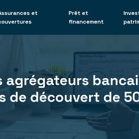
Assurances et
Prêt et
Inves
couvertures
financement
patri
s agrégateurs bancai
is de découvert de 5